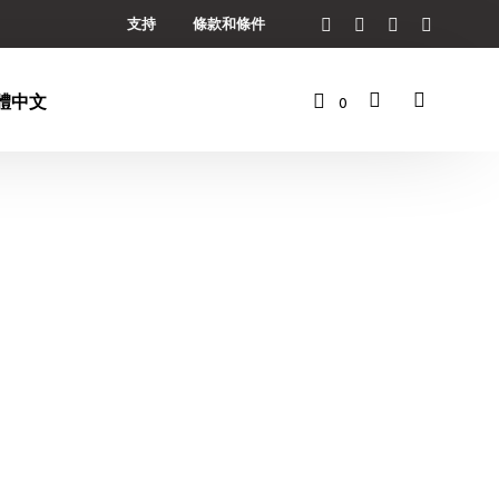
支持
條款和條件
0
購
物
車