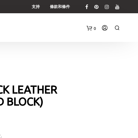
支持
條款和條件
0
購
物
車
CK LEATHER
D BLOCK)
.