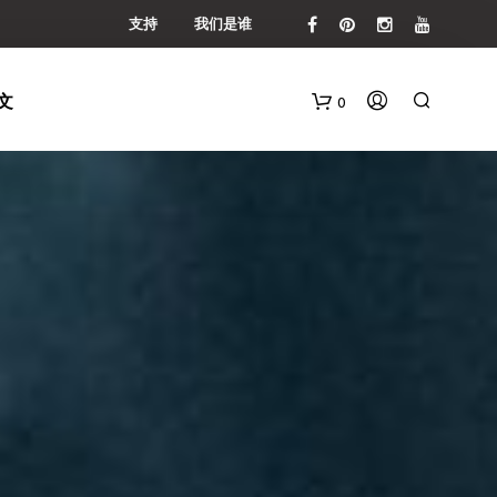
支持
我们是谁
0
购
物
车