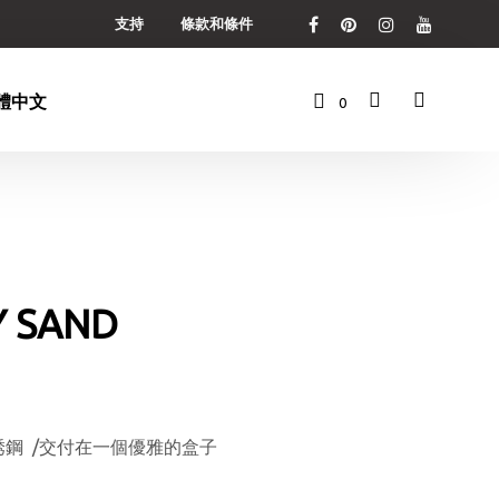
支持
條款和條件
0
購
物
車
Y SAND
不銹鋼 /交付在一個優雅的盒子