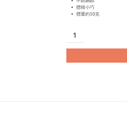
不銹鋼鎖
體積小巧
體重約50克