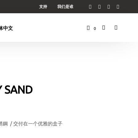
支持
我们是谁
0
购
物
车
Y SAND
不銹鋼 / 交付在一个优雅的盒子